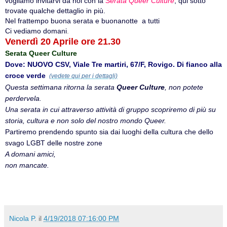
vogliamo invitarvi da noi con la
Serata Queer Culture
, qui sotto
trovate qualche dettaglio in più.
Nel frattempo buona serata e buonanotte a tutti
Ci vediamo domani
.
Ven
erdì 20 Aprile
ore 21.30
Serata Queer Culture
Dove: NUOVO CSV, Viale Tre martiri, 67/F, Rovigo. Di fianco alla
croce verde
(vedete qui per i dettagli)
Questa settimana ritorna la serata
Queer Culture
, non potete
perdervela.
Una serata in cui attraverso attività di gruppo scopriremo di più su
storia, cultura e non solo del nostro mondo Queer.
Partiremo prendendo spunto sia dai luoghi della cultura che dello
svago LGBT delle nostre zone
A domani amici,
non mancate.
Nicola P.
il
4/19/2018 07:16:00 PM