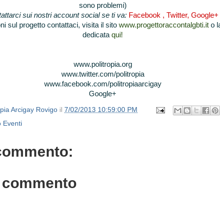
sono problemi)
attarci sui nostri account social se ti va:
Facebook
,
Twitter
,
Google+
i sul progetto contattaci, visita il sito
www.progettoraccontalgbti.it
o l
dedicata
qui!
www.politropia.org
www.twitter.com/politropia
www.facebook.com/
politropiaarcigay
Google+
opia Arcigay Rovigo
il
7/02/2013 10:59:00 PM
 Eventi
commento:
n commento