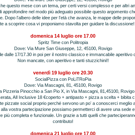
che questo mese con un tema, per certi versi complesso e per altri an
i approfondire nel modo più adeguato possibile questo argomento che
re. Dopo l'albero delle idee per l'età che avanza, le mappe delle propor
te a scoprire cosa vi proponiamo stavolta per guidare la discussione!
domenica 14 luglio ore 17.00
Spritz Time con Politropia
Dove: Via Mure San Giuseppe, 12, 45100, Rovigo
e dalle 17/17.30 in poi per il nostro classico e immancabile aperitivo
Non mancate, con aperitivo e tanti stuzzichini!!
venerdì 19 luglio ore 20.30
SocialPizza con PoLiTRoPia
Dove: Via Mascagni, 81, 45100, Rovigo
la Pizzeria Pinocchio a San Pio X, in Via Mascagni, 81,45100, Rovigo
ata, All Inclusive 18 €coperto + antipas​to + pizza a scelta + bibita 
 pizzate social proprio perché servono un po' a conoscerci meglio all
e alla vostra partecipazione possiamo permetterci di avere una sede 
più completa e funzionale. Un grazie a tutti quelli che parteciperanno
contributo!
domenica 21 luglio ore 17.00