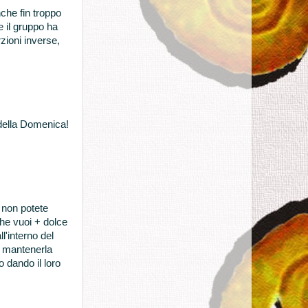
che fin troppo
 il gruppo ha
zioni inverse,
 della Domenica!
 non potete
che vuoi + dolce
'interno del
e mantenerla
 dando il loro