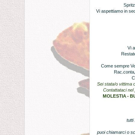
Sprit
Vi aspettiamo in sed
Vi a
Restate
Come sempre Vene
Rac.conta, 
C
Sei stata/o vittima
Contattataci nel 
MOLESTIA - B
tutti
puoi chiamarci o sc