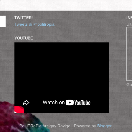
TWITTER!
IN
Tweets di @politropia
Ult
YOUTUBE
Gu
PoLiTRoPia Arcigay Rovigo . Powered by
Blogger
.