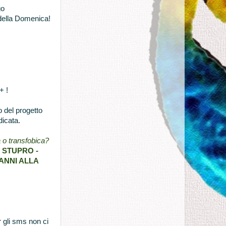
go
 della Domenica!
+ !
o del progetto
dicata.
a o transfobica?
- STUPRO -
DANNI ALLA
r gli sms non ci