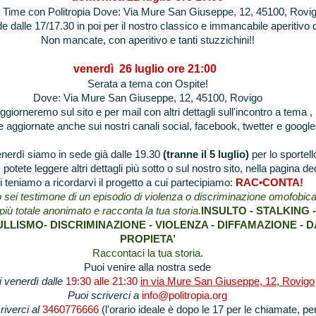
z Time con Politropia Dove: Via Mure San Giuseppe, 12, 45100, Rovi
e dalle 17/17.30 in poi per il nostro classico e immancabile aperitivo
Non mancate, con aperitivo e tanti stuzzichini!!
venerdì 26 luglio ore 21:00
Serata a tema con Ospite!
Dove: Via Mure San Giuseppe, 12, 45100, Rovigo
ggiorneremo sul sito e per mail con altri dettagli sull'incontro a tema ,
 aggiornate anche sui nostri canali social, facebook, twetter e google
rdì siamo in sede già dalle 19.30
(tranne il 5 luglio)
per lo sportell
potete leggere altri dettagli più sotto o sul nostro sito, nella pagina de
i teniamo a ricordarvi il progetto a cui partecipiamo:
RAC•CONTA!
 o sei testimone di un episodio di violenza o discriminazione omofobic
più totale anonimato e racconta la tua storia.
INSULTO - STALKING 
ULLISMO- DISCRIMINAZIONE - VIOLENZA - DIFFAMAZIONE - 
PROPIETA’
Raccontaci la tua storia
.
Puoi venire alla nostra sede
 i venerdì dalle
19:30 alle 21:30
in via Mure San Giuseppe, 12, Rovigo
Puoi scriverci a
info@politropia.org
riverci al
3460776666
(l'orario ideale è dopo le 17 per le chiamate, pe