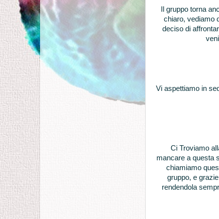
Il gruppo torna an
chiaro, vediamo d
deciso di affronta
veni
Vi aspettiamo in sed
Ci Troviamo al
mancare a questa ser
chiamiamo queste
gruppo, e grazi
rendendola sempre 