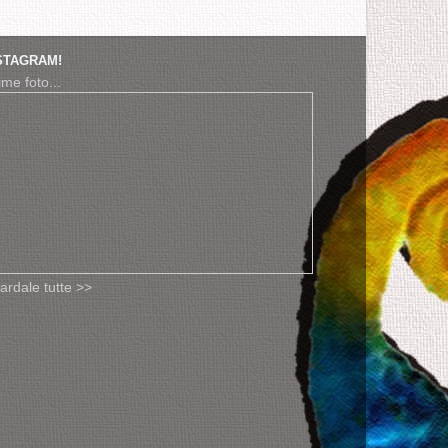
STAGRAM!
ime foto...
ardale tutte >>