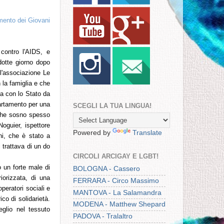
amento dei Giovani
 contro l'AIDS, e
dotte giorno dopo
l'associazione Le
 la famiglia e che
ta con lo Stato da
artamento per una
SCEGLI LA TUA LINGUA!
 che sosno spesso
oguier, ispettore
Powered by
Translate
ni, che è stato a
 trattava di un do
CIRCOLI ARCIGAY E LGBT!
o un forte male di
BOLOGNA - Cassero
iorizzata, di una
FERRARA - Circo Massimo
peratori sociali e
MANTOVA - La Salamandra
ico di solidarietà.
MODENA - Matthew Shepard
glio nel tessuto
PADOVA - Tralaltro