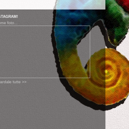
STAGRAM!
ime foto...
ardale tutte >>