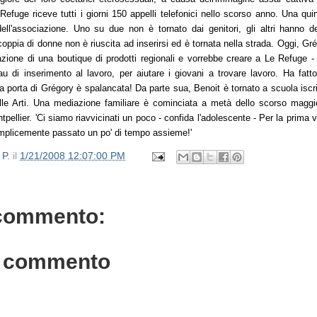
efuge riceve tutti i giorni 150 appelli telefonici nello scorso anno. Una qui
 dell'associazione. Uno su due non è tornato dai genitori, gli altri hanno d
oppia di donne non è riuscita ad inserirsi ed è tornata nella strada. Oggi, Gré
azione di una boutique di prodotti regionali e vorrebbe creare a Le Refuge -
u di inserimento al lavoro, per aiutare i giovani a trovare lavoro. Ha fatto
a porta di Grégory è spalancata! Da parte sua, Benoit è tornato a scuola iscr
lle Arti. Una mediazione familiare è cominciata a metà dello scorso maggio
tpellier. 'Ci siamo riavvicinati un poco - confida l'adolescente - Per la prima 
mplicemente passato un po' di tempo assieme!'
 P.
il
1/21/2008 12:07:00 PM
commento:
n commento