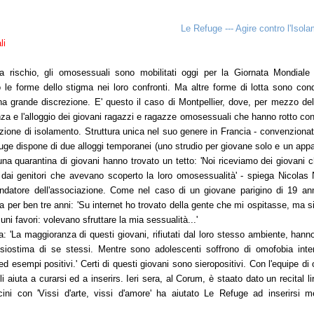
Le Refuge --- Agire contro l'Isol
li
a rischio, gli omosessuali sono mobilitati oggi per la Giornata Mondiale
le forme dello stigma nei loro confronti. Ma altre forme di lotta sono con
na grande discrezione. E' questo il caso di Montpellier, dove, per mezzo del
nza e l'alloggio dei giovani ragazzi e ragazze omosessuali che hanno rotto con
azione di isolamento. Struttura unica nel suo genere in Francia - convenziona
uge dispone di due alloggi temporanei (uno strudio per giovane solo e un app
una quarantina di giovani hanno trovato un tetto: 'Noi riceviamo dei giovani
 dai genitori che avevano scoperto la loro omosessualità' - spiega Nicolas N
ndatore dell'associazione. Come nel caso di un giovane parigino di 19 an
 per ben tre anni: 'Su internet ho trovato della gente che mi ospitasse, ma si
uni favori: volevano sfruttare la mia sessualità...'
: 'La maggioranza di questi giovani, rifiutati dal loro stesso ambiente, hann
siostima di se stessi. Mentre sono adolescenti soffrono di omofobia inter
esempi positivi.' Certi di questi giovani sono sieropositivi. Con l'equipe di o
 aiuta a curarsi ed a inserirs. Ieri sera, al Corum, è staato dato un recital lir
i con 'Vissi d'arte, vissi d'amore' ha aiutato Le Refuge ad inserirsi me