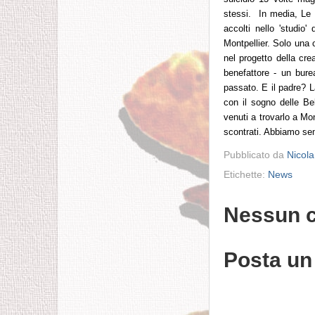
stessi. In media, Le R
accolti nello 'studio'
Montpellier. Solo una c
nel progetto della cre
benefattore - un burea
passato. E il padre? L
con il sogno delle Be
venuti a trovarlo a Mon
scontrati. Abbiamo se
Pubblicato da
Nicola
Etichette:
News
Nessun 
Posta u