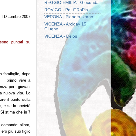
REGGIO EMILIA - Gioconda
ROVIGO - PoLiTRoPia
- I Dicembre 2007
VERONA - Pianeta Urano
VICENZA - Arcigay 15
Giugno
VICENZA - Delos
 sono puntati su
ro famihglie, dopo
 Il primo vive a
enza per i giovani
na nuiova vita. Lo
are il punto sulla
a, e se la società
 Si stima che in 7
a domanda: allora,
ero più suo figlio