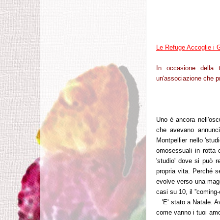
Le Refuge Accoglie i 
In occasione della 
un'associazione che pr
Uno è ancora nell'oscur
che avevano annuncia
Montpellier nello 'stud
omosessuali in rotta c
'studio' dove si può r
propria vita. Perché se
evolve verso una maggi
casi su 10, il ''coming
'E' stato a Natale. 
come vanno i tuoi amor