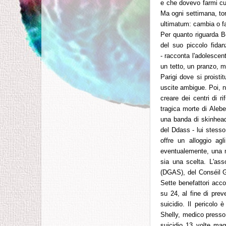
e che dovevo farmi cu
Ma ogni settimana, tor
ultimatum: cambia o fa
Per quanto riguarda B
del suo piccolo fidan
-
racconta l'adolescen
un tetto, un pranzo, 
Parigi dove si proisti
uscite ambigue. Poi, n
creare dei centri di r
tragica morte di Alebe
una banda di skinheads
del Ddass - lui stess
offre un alloggio ag
eventualemente, una m
sia una scelta. L'ass
(DGAS), del Conséil Gé
Sette benefattori acco
su 24, al fine di prev
suicidio. Il pericolo 
Shelly, medico presso 
suicidio 13 volte mag