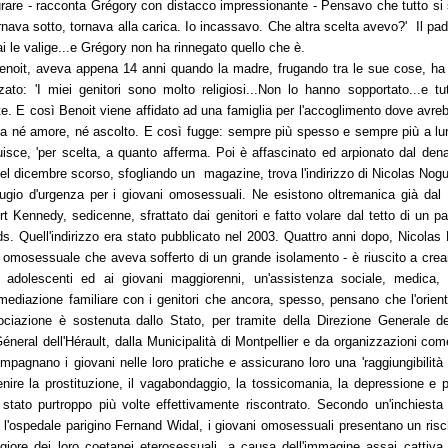
rare -
racconta Grégory con distacco impressionante -
Pensavo che tutto si
nava sotto, tornava alla carica. Io incassavo. Che altra scelta avevo?'
Il pad
i le valige...e Grégory non ha rinnegato quello che è.
enoit, aveva appena 14 anni quando la madre, frugando tra le sue cose, ha
zato: '
I miei genitori sono molto religiosi...Non lo hanno sopportato...e tu
te. E così Benoit viene affidato ad una famiglia per l'accoglimento dove avre
ma né amore, né ascolto. E così fugge: sempre più spesso e sempre più a lun
tuisce, 'per scelta, a quanto afferma. Poi è affascinato ed arpionato dal dena
el dicembre scorso, sfogliando un magazine, trova l'indirizzo di Nicolas Nog
ifugio d'urgenza per i giovani omosessuali. Ne esistono oltremanica già dal 
rt Kennedy, sedicenne, sfrattato dai genitori e fatto volare dal tetto di un p
. Quell'indirizzo era stato pubblicato nel 2003. Quattro anni dopo, Nicolas 
o omosessuale che aveva sofferto di un grande isolamento - è riuscito a cre
li adolescenti ed ai giovani maggiorenni, un'assistenza sociale, medica,
ediazione familiare con i genitori che ancora, spesso, pensano che l'orie
ociazione è sostenuta dallo Stato, per tramite della Direzione Generale de
neral dell'Hérault, dalla Municipalità di Montpellier e da organizzazioni co
mpagnano i giovani nelle loro pratiche e assicurano loro una 'raggiungibilità 
enire la prostituzione, il vagabondaggio, la tossicomania, la depressione e 
è stato purtroppo più volte effettivamente riscontrato. Secondo un'inchiesta
l'ospedale parigino Fernand Widal, i giovani omosessuali presentano un risch
giore dei loro coetanei eterosessuali, a causa dell'immagine assai cattiv