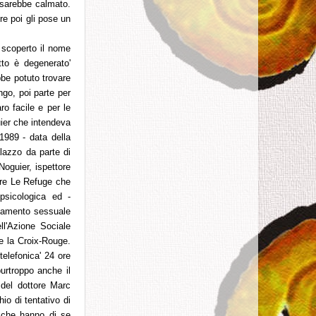
 sarebbe calmato.
re poi gli pose un
 scoperto il nome
tto è degenerato'
bbe potuto trovare
go, poi parte per
ro facile e per le
uier che intendeva
1989 - data della
alazzo da parte di
Noguier, ispettore
are Le Refuge che
 psicologica ed -
ntamento sessuale
ll'Azione Sociale
me la Croix-Rouge.
telefonica' 24 ore
purtroppo anche il
 del dottore Marc
io di tentativo di
a che hanno di se