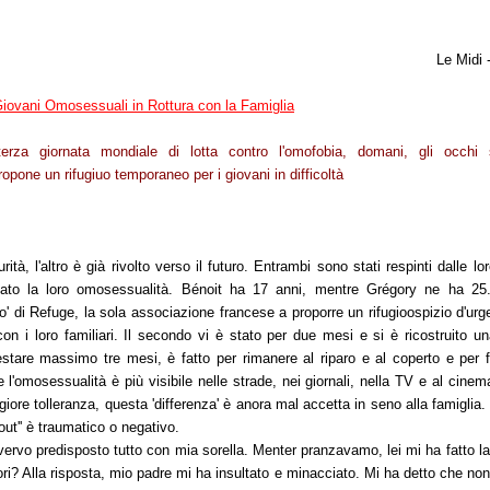
Le Midi 
Giovani Omosessuali in Rottura con la Famiglia
terza giornata mondiale di lotta contro l'omofobia, domani, gli occhi
opone un rifugiuo temporaneo per i giovani in difficoltà
ità, l'altro è già rivolto verso il futuro. Entrambi sono stati respinti dalle lo
to la loro omosessualità. Bénoit ha 17 anni, mentre Grégory ne ha 25.
io' di Refuge, la sola associazione francese a proporre un rifugioospizio d'urg
on i loro familiari. Il secondo vi è stato per due mesi e si è ricostruito u
estare massimo tre mesi, è fatto per rimanere al riparo e al coperto e per f
 l'omosessualità è più visibile nelle strade, nei giornali, nella TV e al cinem
ore tolleranza, questa 'differenza' è anora mal accetta in seno alla famiglia.
-out'' è traumatico o negativo.
Avervo predisposto tutto con mia sorella. Menter pranzavamo, lei mi ha fatto l
i? Alla risposta, mio padre mi ha insultato e minacciato. Mi ha detto che non 