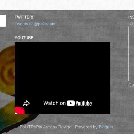
TWITTER!
IN
Tweets di @politropia
Ult
YOUTUBE
Gu
PoLiTRoPia Arcigay Rovigo . Powered by
Blogger
.