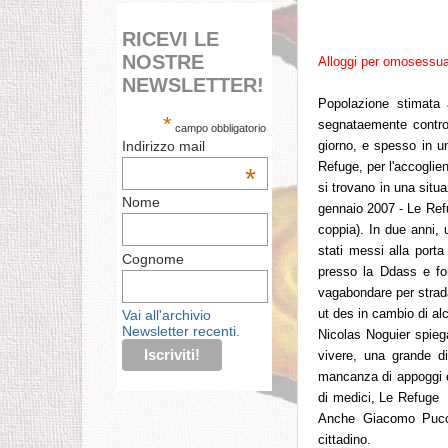
RICEVI LE
NOSTRE
Alloggi per omosessua
NEWSLETTER!
Popolazione stimata 
*
segnataemente contro 
campo obbligatorio
Indirizzo mail
giorno, e spesso in u
Refuge, per l'accoglie
*
si trovano in una situ
Nome
gennaio 2007 - Le Ref
coppia). In due anni, 
stati messi alla porta
Cognome
presso la Ddass e fo
vagabondare per strada
ut des in cambio di alc
Vai all'archivio
Newsletter recenti.
Nicolas Noguier spiega
vivere, una grande di
mancanza di appoggi ed 
di medici, Le Refuge li
Anche Giacomo Puccin
cittadino.