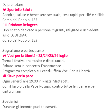
Da prenotare
❤️ Sportello Salute
Ascolto, salute e benessere sessuale, test rapidi per HIV e sifilide.
Corso del Popolo, 183
🏳️‍🌈 Rainbow Refugees
Uno spazio dedicato a persone migranti, rifugiate e richiedenti
asilo LGBTQIA+.
Corso del Popolo, 183
Segnaliamo e partecipiamo
🎶 Voci per la Libertà - 23/24/25/26 luglio
Torna il festival tra musica e diritti umani.
Sabato sera in concerto Francamente.
Programma completo sui canali ufficialVoci Per la Libertà .
🕊️ Sit‑in per la pace
Ogni venerdì alle 19.00 in Piazza Matteotti.
Con il Tavolo della Pace Rovigo: contro tutte le guerre e per i
diritti umani.
Sostienici
Durante gli incontri puoi tesserarti.