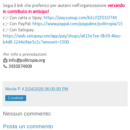
Segui il link che preferisci per aiutarci nell'organizzazione
versando
in contributo in anticipo!
👉 Con carta o Gpay:
https://pay.sumup.com/b2c/QTD1O744
👉 Con PayPal:
https://www.paypal.com/paypalme/politropia/15
👉 Con Satispay:
https://web.satispay.com/app/pay/shops/a613e7ee-0b59-4bec-
b4d8-1244e9ae5c2c?amount=1500
Per info e prenotazioni:
📩 info@politropia.org
📞 3930374909
Nicola P.
il
2/24/2026 06:00:00 PM
Condividi
Nessun commento:
Posta un commento