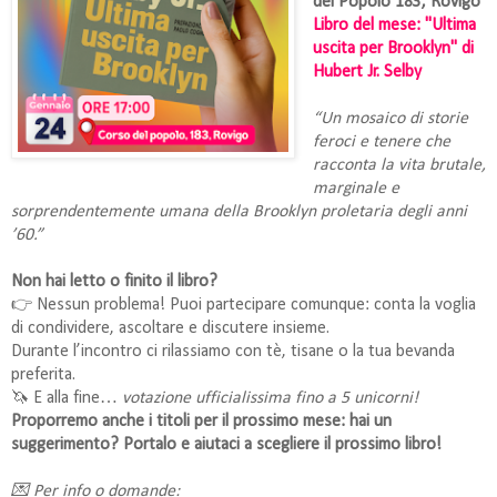
del Popolo 183, Rovigo
Libro del mese: "Ultima
uscita per Brooklyn" di
Hubert Jr. Selby
“Un mosaico di storie
feroci e tenere che
racconta la vita brutale,
marginale e
sorprendentemente umana della Brooklyn proletaria degli anni
’60.”
Non hai letto o finito il libro?
👉 Nessun problema! Puoi partecipare comunque: conta la voglia
di condividere, ascoltare e discutere insieme.
Durante l’incontro ci rilassiamo con tè, tisane o la tua bevanda
preferita.
🦄 E alla fine…
votazione ufficialissima fino a 5 unicorni!
Proporremo anche i titoli per il prossimo mese: hai un
suggerimento? Portalo e aiutaci a scegliere il prossimo libro!
💌 Per info o domande: