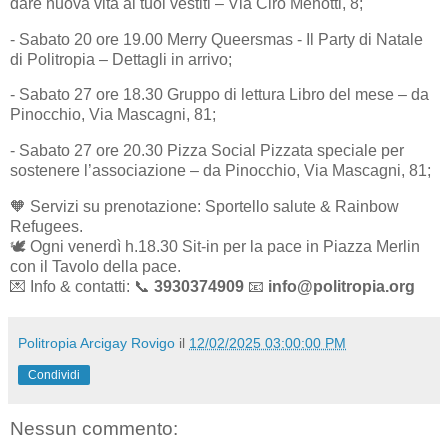
dare nuova vita ai tuoi vestiti – Via Ciro Menotti, 8;
- Sabato 20 ore 19.00 Merry Queersmas - Il Party di Natale
di Politropia – Dettagli in arrivo;
- Sabato 27 ore 18.30 Gruppo di lettura Libro del mese – da
Pinocchio, Via Mascagni, 81;
- Sabato 27 ore 20.30 Pizza Social Pizzata speciale per
sostenere l’associazione – da Pinocchio, Via Mascagni, 81;
🧡 Servizi su prenotazione: Sportello salute & Rainbow
Refugees.
🕊️ Ogni venerdì h.18.30 Sit-in per la pace in Piazza Merlin
con il Tavolo della pace.
💌 Info & contatti: 📞
3930374909
📧
info@politropia.org
Politropia Arcigay Rovigo
il
12/02/2025 03:00:00 PM
Condividi
Nessun commento: