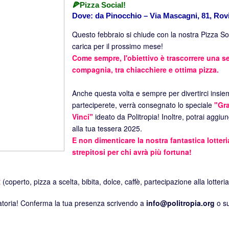
🍕Pizza Social!
Dove: da Pinocchio – Via Mascagni, 81, Rov
Questo febbraio si chiude con la nostra Pizza Soc
carica per il prossimo mese!
Come sempre, l'obiettivo è trascorrere una se
compagnia, tra chiacchiere e ottima pizza.
Anche questa volta e sempre per divertirci insie
parteciperete, verrà consegnato lo speciale
"Gra
Vinci"
ideato da Politropia! Inoltre, potrai aggiu
alla tua tessera 2025.
E non dimenticare la nostra fantastica lotter
strepitosi per chi avrà più fortuna!
€
(coperto, pizza a scelta, bibita, dolce, caffè, partecipazione alla lotteri
atoria! Conferma la tua presenza scrivendo a
info@politropia.org
o s