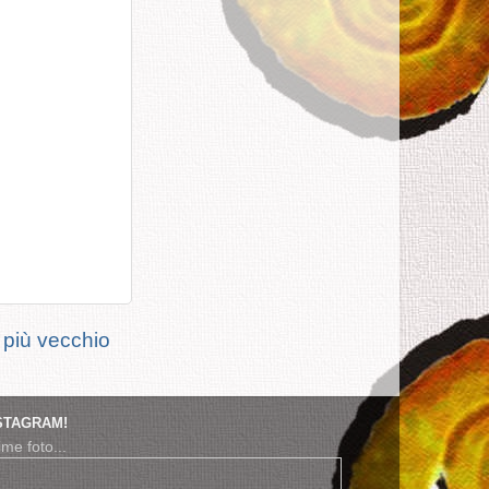
 più vecchio
STAGRAM!
ime foto...