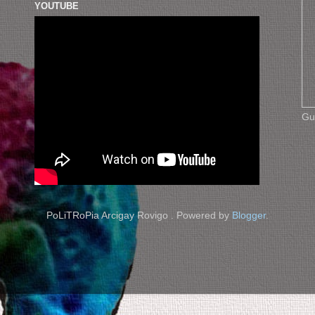
YOUTUBE
Gu
PoLiTRoPia Arcigay Rovigo . Powered by
Blogger
.