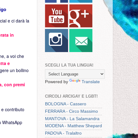
igo
ial e ci darà la
rata in
me, a voi che
tta e
SCEGLI LA TUA LINGUA!
ngere un bollino
Powered by
Translate
ia, con premi
CIRCOLI ARCIGAY E LGBT!
BOLOGNA - Cassero
a e contributo
FERRARA - Circo Massimo
MANTOVA - La Salamandra
u WhatsApp
MODENA - Matthew Shepard
PADOVA - Tralaltro