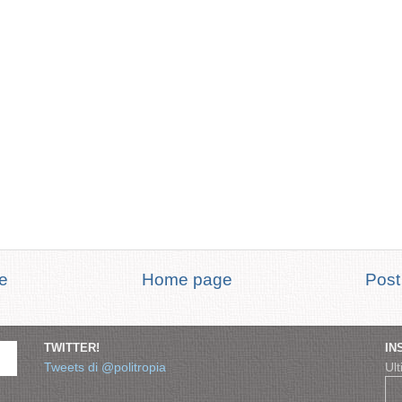
te
Home page
Post
TWITTER!
IN
Tweets di @politropia
Ult