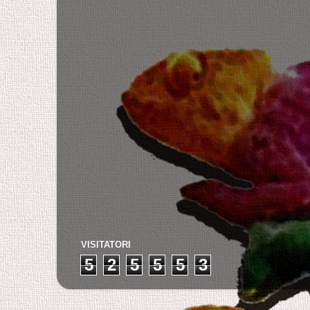
VISITATORI
5
2
5
5
5
3