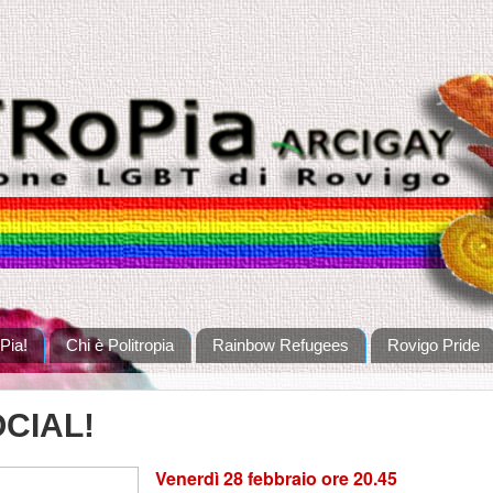
Pia!
Chi è Politropia
Rainbow Refugees
Rovigo Pride
OCIAL!
Venerdì 28 febbraio ore 20.45