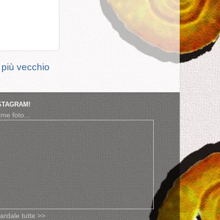
 più vecchio
STAGRAM!
ime foto...
ardale tutte >>