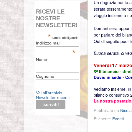
Un ringraziamento a 
serata tesseramento
RICEVI LE
viaggio insieme a n
NOSTRE
NEWSLETTER!
Domani sera appunt
per parlare del bilan
*
campo obbligatorio
Qui di seguito puoi t
Indirizzo mail
*
Buona serata, ci ve
Nome
Venerdì 17 marzo
💸 Il bilancio - dire
Cognome
Dove: in sede - Co
Vediamo insieme, in
Vai all'archivio
bilancio consuntivo 
Newsletter recenti.
La nostra postazio
Pubblicato da
Nicola
Etichette:
Eventi