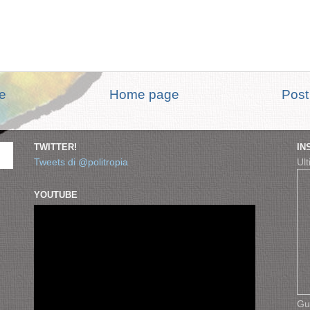
te
Home page
Post
TWITTER!
IN
Tweets di @politropia
Ult
YOUTUBE
Gu