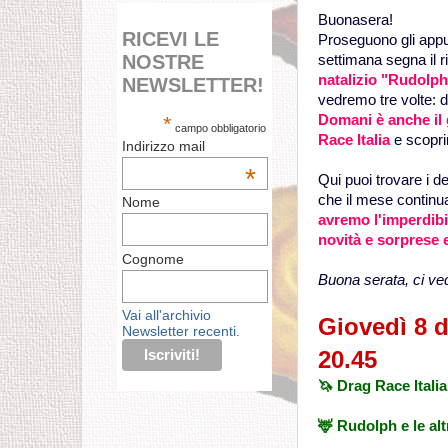
Buonasera!
RICEVI LE
Proseguono gli app
NOSTRE
settimana segna il r
natalizio "Rudolph 
NEWSLETTER!
vedremo tre volte: 
*
Domani è anche il 
campo obbligatorio
Race Italia
e scopri
Indirizzo mail
*
Qui puoi trovare i de
che il mese continu
Nome
avremo l'imperdibil
novità e sorprese e
Cognome
Buona serata, ci v
Vai all'archivio
Giovedì 8 
Newsletter recenti.
20.45
🦄 Drag Race Itali
🦌 Rudolph e le alt