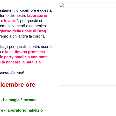
untamenti di dicembre e questa
itorno del nostro
laboratorio
e le altre"
, per questo ci
domani, venerdì e domenica.
giorno della finale di Drag
remo a chi andrà la corona!
ttagli per questi incontri, ricorda
a e
la settimana prossima
e party natalizio con tante
 la bancarella natalizia.
ediamo domani!
dicembre ore
a - La magia è tornata
re - laboratorio natalizio