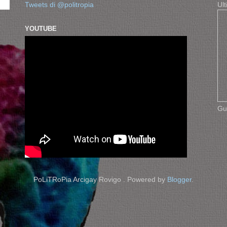
Tweets di @politropia
Ult
YOUTUBE
Gu
PoLiTRoPia Arcigay Rovigo . Powered by
Blogger
.