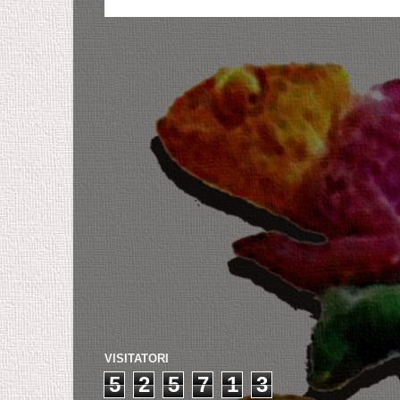
VISITATORI
5
2
5
7
1
3