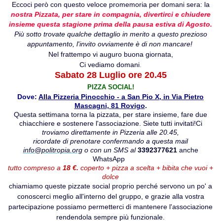
Eccoci però con questo veloce promemoria per domani sera: la
nostra Pizzata, per stare in compagnia, divertirci e chiudere
insieme questa stagione prima della pausa estiva di Agosto.
Più sotto trovate qualche dettaglio in merito a questo prezioso
appuntamento, l'invito ovviamente è di non mancare!
Nel frattempo vi auguro buona giornata,
Ci vediamo domani
.
Sabato 28 Luglio ore 20.45
PIZZA SOCIAL!
Dove:
Alla Pizzeria Pinocchio - a San Pio X, in Via Pietro
Mascagni, 81 Rovigo
.
Questa settimana torna la pizzata, per stare insieme, fare due
chiacchiere e sostenere l'associazione. Siete tutti invitati!
Ci
troviamo direttamente in Pizzeria alle 20.45,
ricordate di prenotare confermando a questa mail
info@politropia.org
o con un SMS al
3392377621
anche
WhatsApp
tutto compreso a
18 €.
coperto + pizza a scelta + bibita che vuoi +
dolce
chiamiamo queste pizzate social proprio perché servono un po' a
conoscerci meglio all'interno del gruppo, e grazie alla vostra
partecipazione possiamo permetterci di mantenere l'associazione
rendendola sempre più funzionale.