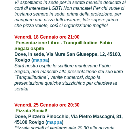
Vi aspettiamo in sede per la serata mensile dedicata ai
corti di interesse LGBT! Non mancate! Per chi vuole ci
troviamo sempre in sede, prima della proiezione, per
mangiare una pizza tutti insieme, fate sapere prima
che pizza volete, così ci organizziamo meglio!
Venerdì, 18 Gennaio ore
21:00
Presentazione Libro - Tranquillitudine. Fabio
Segala ospite
Dove, in sede,
Via Mure San Giuseppe, 12, 45100,
Rovigo (
mappa
)
Sarà nostro ospite lo scrittore mantovano Fabio
Segala, non mancate alla presentazione del suo libro
"Tanquillitudin​e", venite numerosi, dopo la
presentazione qualche stuzzichino per chiudere la
serata!
Venerdì, 25 Gennaio ore
20:30
Pizzata Social!
Dove, Pizzeria Pinocchio,
Via Pietro Mascagni, 81,
45100 Rovigo (
mappa
)
Pizzata social! ci vediamo alle 20.30 alla pizzeria